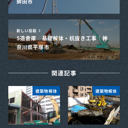
鉾田市
新しい投稿
S造倉庫 基礎解体・杭抜き工事｜神
奈川県平塚市
関連記事
建築物解体
建築物解体